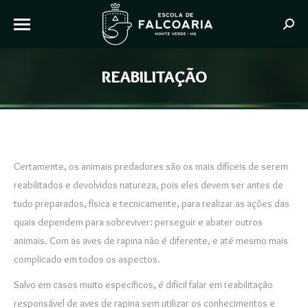
Searc
REABILITAÇÃO
Você está aqui:
Certamente, os animais predadores são os mais difíceis de serem
reabilitados e devolvidos natureza, pois eles devem ser antes de
tudo preparados, física e tecnicamente, para realizar as ações das
quais dependem para sobreviver: perseguir e abater outros
animais. Com as aves de rapina não é diferente, e até mesmo mais
complicado em todos os aspectos.
Salvo em casos muito específicos, é difícil falar em reabilitação
responsável de aves de rapina sem utilizar os conhecimentos e